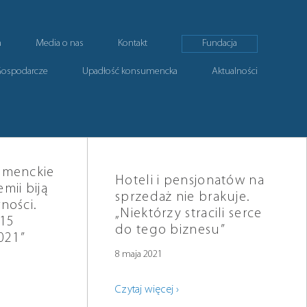
a
Media o nas
Kontakt
Fundacja
Gospodarcze
Upadłość konsumencka
Aktualności
umenckie
Hoteli i pensjonatów na
mii biją
sprzedaż nie brakuje.
ności.
„Niektórzy stracili serce
 15
do tego biznesu”
021”
8 maja 2021
Czytaj więcej ›