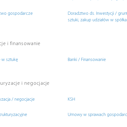
ctwo gospodarcze
Doradztwo ds. Inwestycji / grunt
sztuki, zakup udziałów w spółka
cje i finansowanie
e w sztukę
Banki / Finansowanie
uryzacje i negocjacje
yzacja / negocjacje
KSH
trukturyzacyjne
Umowy w sprawach gospodar