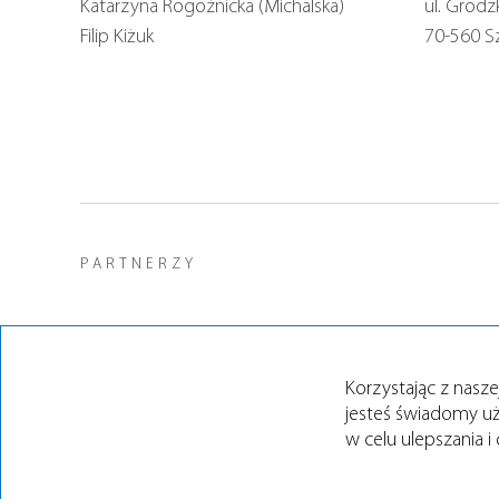
Katarzyna Rogoźnicka (Michalska)
ul. Grodz
Filip Kiżuk
70-560 S
PARTNERZY
Korzystając z nasze
jesteś świadomy uż
w celu ulepszania i
Copyright © 2011-2026 Kiżuk & Michalska. Wszystkie prawa zastrze