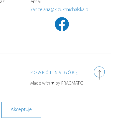
aż
email:
kancelaria@kizukmichalska.pl
POWRÓT NA GÓRĘ
Made with
♥
by PRAGMATIC
Polityka prywatności
Akceptuje