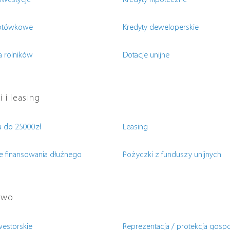
inwestycje
Kredyty hipoteczne
gotówkowe
Kredyty deweloperskie
a rolników
Dotacje unijne
 i leasing
 do 25000zł
Leasing
e finansowania dłużnego
Pożyczki z funduszy unijnych
two
westorskie
Reprezentacja / protekcja gosp