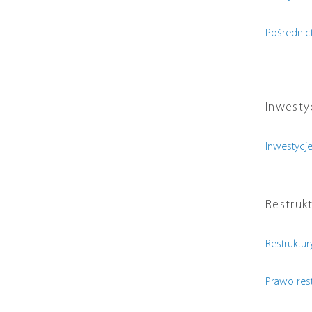
Pośredni
Inwesty
Inwestycj
Restrukt
Restruktur
Prawo res