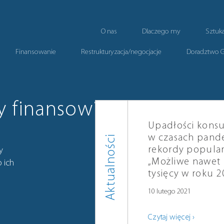
O nas
Dlaczego my
Sztuk
Finansowanie
Restrukturyzacja/negocjacje
Doradztwo 
y finansowi
Upadłości kons
w czasach pande
Aktualności
rekordy popular
y
„Możliwe nawet
 ich
tysięcy w roku 2
10 lutego 2021
Czytaj więcej ›