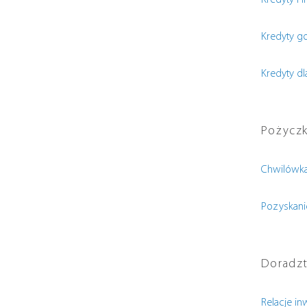
Kredyty i 
Kredyty 
Kredyty dl
Pożyczki
Chwilówka
Pozyskani
Doradz
Relacje in