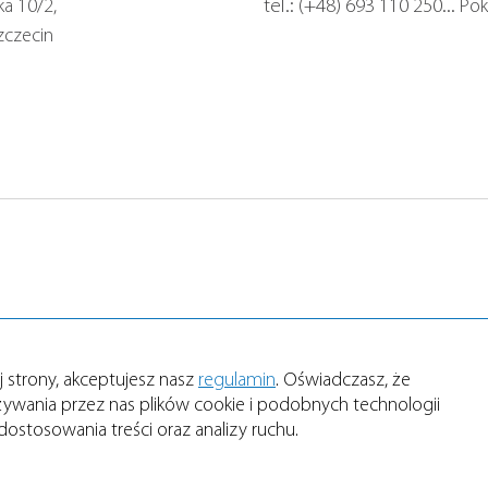
ka 10/2,
tel.:
(+48) 693 110 250
...
Pok
zczecin
j strony, akceptujesz nasz
regulamin
. Oświadczasz, że
ywania przez nas plików cookie i podobnych technologii
 dostosowania treści oraz analizy ruchu.
żone.