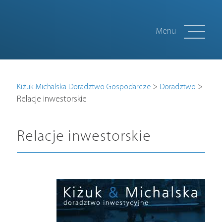
Menu
O nas
>
>
Kiżuk Michalska Doradztwo Gospodarcze
Doradztwo
Relacje inwestorskie
Dlaczego my
Relacje inwestorskie
Sztuka
Media o nas
Kontakt