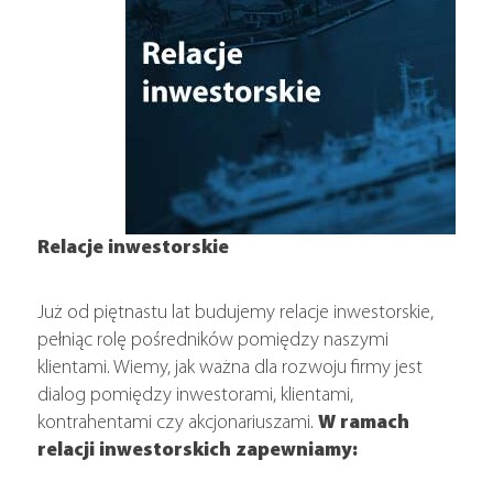
Fundacja
Relacje inwestorskie
Już od piętnastu lat budujemy relacje inwestorskie,
pełniąc rolę pośredników pomiędzy naszymi
klientami. Wiemy, jak ważna dla rozwoju firmy jest
dialog pomiędzy inwestorami, klientami,
kontrahentami czy akcjonariuszami.
W ramach
relacji inwestorskich zapewniamy: