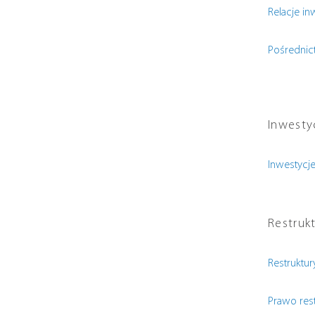
Relacje in
Pośredni
Inwesty
Inwestycj
Restrukt
Restruktur
Prawo res