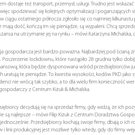
m dostaje też transport, przemysł, usługi. Trudno jest wskaza
ięc spodziewać się kolejnych optymalizacji i pogarszających 
i w ciągu ostatniego półrocza zgłosiło się co najmniej kilkunas
 mają dość, kończą im się pieniądze, są wypaleni. Chcą sprzeda
 szansa na utrzymanie jej na rynku – mówi Katarzyna Michalska
gospodarcza jest bardzo poważna. Najbardziej pod ścianą znaj
e. Poszerzenie lockdownu, które nastąpiło 28 grudnia tylko dobij
nansową, która będzie dysponowana wśród przedsiębiorców już w
h uratują te pieniądze. To kwestia wysokości, kodów PKD jako 
 klienci nie wrócą tak szybko, a to dla wielu firm konieczność w
gospodarczy z Centrum Kiżuk & Michalska.
ębiorcy decydują się na sprzedaż firmy, gdy widzą, że ich poz
ie są najlepsze – mówi Filip Kiżuk z Centrum Doradztwa Gospoda
jednocześnie. Przedsiębiorcy kochają swoje firmy, dbają o ich r
 i linii produkcyjnej jest możliwe tylko wtedy, gdy do firmy w