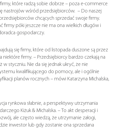
ć firmy, które radzą sobie dobrze – poza e-commerce
się nastrojów wśród przedsiębiorców. – Do naszej
tu przedsiębiorców chcących sprzedać swoje firmy.
ć firmy póki jeszcze nie ma ona wielkich długów i
, doradca gospodarczy.
dują się firmy, które od listopada duszone są przez
a niektóre firmy. – Przedsiębiorcy bardzo czekają na
 styczniu. Nie da się jednak ukryć, że nie
systemu kwalifikującego do pomocy, ale i ogólnie
eryfikacji planów rocznych – mówi Katarzyna Michalska,
ycja rynkowa słabnie, a perspektywy utrzymania
rczego Kiżuk & Michalska. – To akt desperacji i
ozwój, ale często wiedzą, że utrzymanie załogi,
ejdzie inwestor lub gdy zostanie ona sprzedana