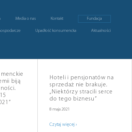
a
Media o nas
Kontakt
Fundacja
Gospodarcze
Upadłość konsumencka
Aktualności
umenckie
Hoteli i pensjonatów na
mii biją
sprzedaż nie brakuje.
ności.
„Niektórzy stracili serce
 15
do tego biznesu”
021”
8 maja 2021
Czytaj więcej ›