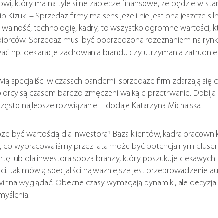
i, który ma na tyle silne zaplecze finansowe, że będzie w sta
lip Kiżuk. – Sprzedaż firmy ma sens jeżeli nie jest ona jeszcze s
walność, technologię, kadry, to wszystko ogromne wartości, k
biorców. Sprzedaż musi być poprzedzona rozeznaniem na rynku,
 np. deklaracje zachowania brandu czy utrzymania zatrudnienia
 specjaliści w czasach pandemii sprzedaże firm zdarzają się c
iorcy są czasem bardzo zmęczeni walką o przetrwanie. Dobija 
często najlepsze rozwiązanie – dodaje Katarzyna Michalska.
być wartością dla inwestora? Baza klientów, kadra pracownikó
, co wypracowaliśmy przez lata może być potencjalnym pluse
rtę lub dla inwestora spoza branży, który poszukuje ciekawych 
ści. Jak mówią specjaliści najważniejsze jest przeprowadzenie a
winna wyglądać. Obecne czasy wymagają dynamiki, ale decyzja 
myślenia.