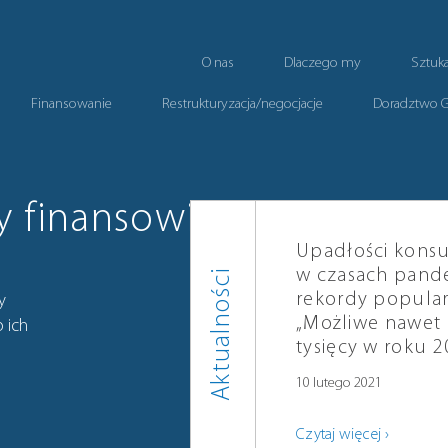
O nas
Dlaczego my
Sztuk
Finansowanie
Restrukturyzacja/negocjacje
Doradztwo 
y finansowi
Upadłości kons
w czasach pande
Aktualności
rekordy popular
y
„Możliwe nawet
 ich
tysięcy w roku 2
10 lutego 2021
Czytaj więcej ›