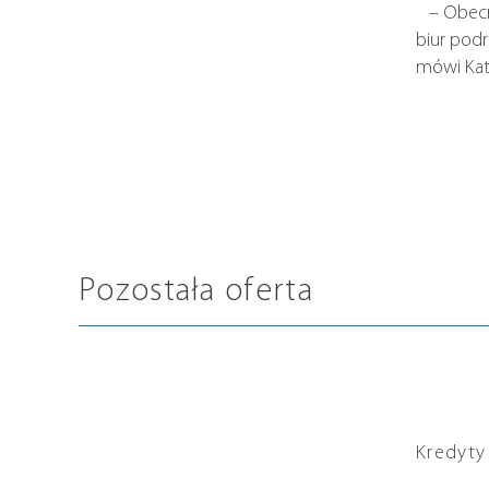
– Obecnie
biur podr
mówi Kat
Pozostała oferta
Kredyty