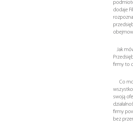
podmiotow
dodaje Fi
rozpoznal
przedsię
obejmować
Jak mówią
Przedsięb
firmy to 
Co może 
wszystko
swoją ofe
działalno
firmy po
bez prze