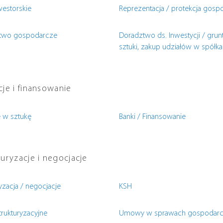
westorskie
Reprezentacja / protekcja gosp
ctwo gospodarcze
Doradztwo ds. Inwestycji / grunt
sztuki, zakup udziałów w spółka
cje i finansowanie
e w sztukę
Banki / Finansowanie
uryzacje i negocjacje
yzacja / negocjacje
KSH
trukturyzacyjne
Umowy w sprawach gospodar