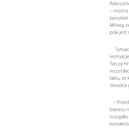
Rykoszete
– można w
kancelari
Mówią, że
póki jest
Sytuacja 
restrykcj
Tarczę Fi
wszystkic
faktu, że
doradca 
– Przedsi
biznesu n
rozsądku 
kontaktów