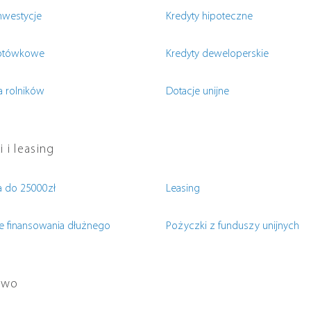
inwestycje
Kredyty hipoteczne
gotówkowe
Kredyty deweloperskie
a rolników
Dotacje unijne
 i leasing
 do 25000zł
Leasing
e finansowania dłużnego
Pożyczki z funduszy unijnych
two