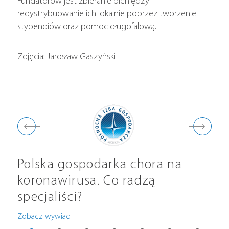
Fundatorów jest zbieranie pieniędzy i
redystrybuowanie ich lokalnie poprzez tworzenie
stypendiów oraz pomoc długofalową.
Zdjęcia: Jarosław Gaszyński
Polska gospodarka chora na
Ko
koronawirusa. Co radzą
Zoba
specjaliści?
Zobacz wywiad