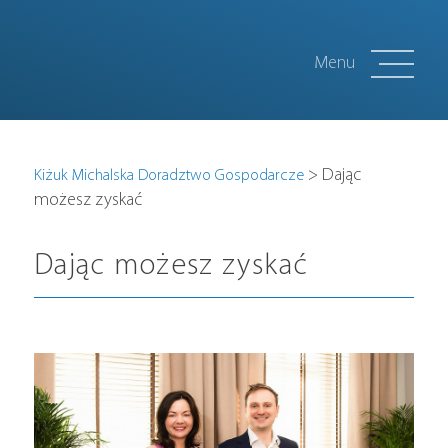
Menu
O nas
>
Dając
Kiżuk Michalska Doradztwo Gospodarcze
możesz zyskać
Dlaczego my
Dając możesz zyskać
Sztuka
Media o nas
Kontakt